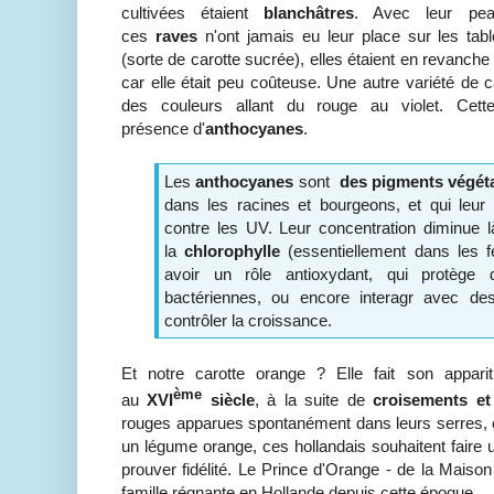
cultivées étaient
blanchâtres
. Avec leur pea
ces
raves
n'ont jamais eu leur place sur les tab
(sorte de carotte sucrée), elles étaient en revanc
car elle était peu coûteuse. Une autre variété de 
des couleurs allant du rouge au violet. Cet
présence d'
anthocyanes
.
Les
anthocyanes
sont
des pigments végét
dans les racines et bourgeons, et qui leur 
contre les UV. Leur concentration diminue l
la
chlorophylle
(essentiellement dans les f
avoir un rôle antioxydant, qui protège 
bactériennes, ou encore interagr avec d
contrôler la croissance.
Et notre carotte orange ? Elle fait son appari
ème
au
XVI
siècle
, à la suite de
croisements et
rouges apparues spontanément dans leurs serres, e
un légume orange, ces hollandais souhaitent faire 
prouver fidélité. Le Prince d'Orange - de la Maison 
famille régnante en Hollande depuis cette époque.