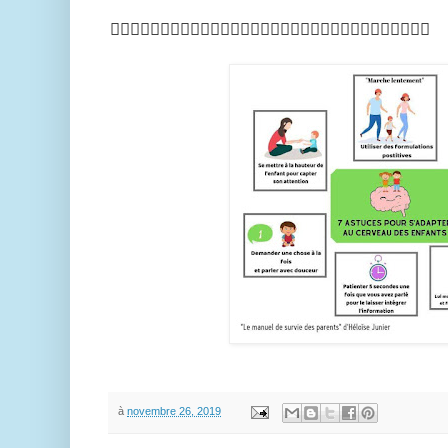
🤸‍♀️🤸‍♀️🤸‍♀️🤸‍♀️🤸‍♀️🤸‍♀️🤸‍♀️🤸‍♀️🤸‍♀️🤸‍♀️🤸‍♀️🤸‍♀️🤸‍♀️🤸‍♀️🤸‍♀️🤸‍♀️
à
novembre 26, 2019