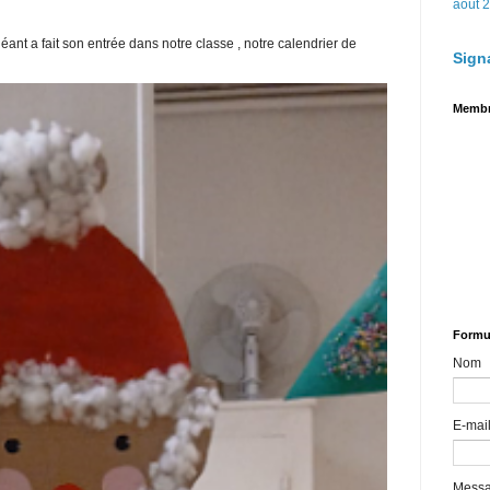
août 
t a fait son entrée dans notre classe , notre calendrier de
Sign
Memb
Formul
Nom
E-mai
Mess