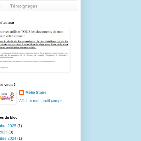
e
Témoignages
 d'auteur
es-vous ?
Mélie Stoire
Afficher mon profil complet
es du blog
bre 2025
(1)
2025
(3)
bre 2024
(1)