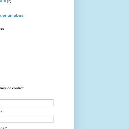
2018
(2)
aler un abus
res
aire de contact
l
*
age
*