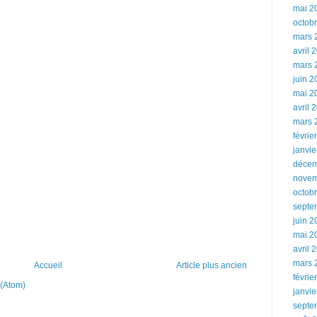
mai 2
octob
mars 
avril 
mars 
juin 2
mai 2
avril 
mars 
févrie
janvie
décem
novem
octob
septe
juin 2
mai 2
avril 
mars 
Accueil
Article plus ancien
févrie
 (Atom)
janvie
septe