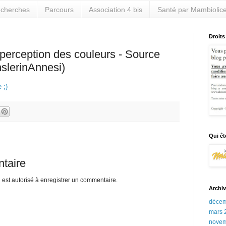
cherches
Parcours
Association 4 bis
Santé par Mambiolic
Droits
perception des couleurs - Source
nslerinAnnesi)
 ;)
Qui êt
taire
st autorisé à enregistrer un commentaire.
Archiv
décem
mars 
novem