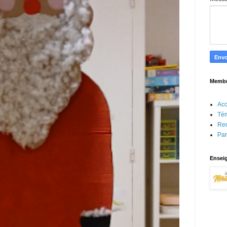
Memb
Acc
Té
Re
Par
Enseig